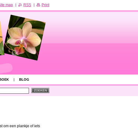
ite map
RSS
Print
BOEK
BLOG
ost om een plankje of iets