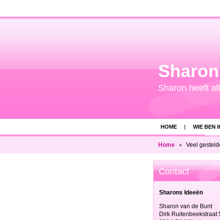
Sharon
Sharon heeft alt
HOME
WIE BEN I
ONS TEAM
VE
Home
Veel gesteld
Contact
Sharons Ideeën
Sharon van de Bunt
Dirk Ruitenbeekstraat 