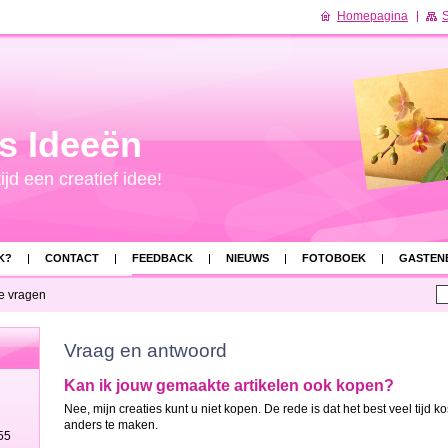
Homepagina
S
s Ideeën
ijd een creatief idee!
K?
CONTACT
FEEDBACK
NIEUWS
FOTOBOEK
GASTEN
EL GESTELDE VRAGEN
e vragen
Vraag en antwoord
Kan ik jouw gemaakte artikelen ook kopen?
Nee, mijn creaties kunt u niet kopen. De rede is dat het best veel tijd k
anders te maken.
55