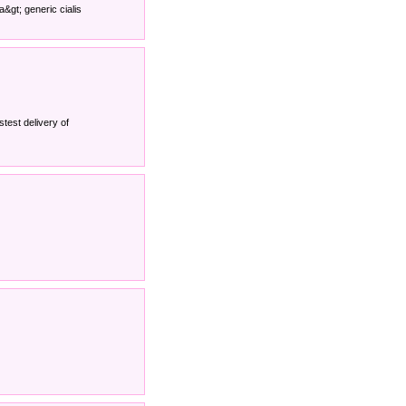
a&gt; generic cialis
stest delivery of