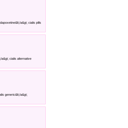
apoxetine&lt;/a&gt; cialis pills
a&gt; cialis alternative
lis generic&lt;/a&gt;