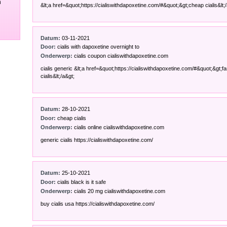
n
&lt;a href=&quot;https://cialiswithdapoxetine.com/#&quot;&gt;cheap cialis&lt;/
Datum:
03-11-2021
Door:
cialis with dapoxetine overnight to
Onderwerp:
cialis coupon cialiswithdapoxetine.com
cialis generic &lt;a href=&quot;https://cialiswithdapoxetine.com/#&quot;&gt;fa
cialis&lt;/a&gt;
Datum:
28-10-2021
Door:
cheap cialis
Onderwerp:
cialis online cialiswithdapoxetine.com
generic cialis https://cialiswithdapoxetine.com/
Datum:
25-10-2021
Door:
cialis black is it safe
Onderwerp:
cialis 20 mg cialiswithdapoxetine.com
buy cialis usa https://cialiswithdapoxetine.com/