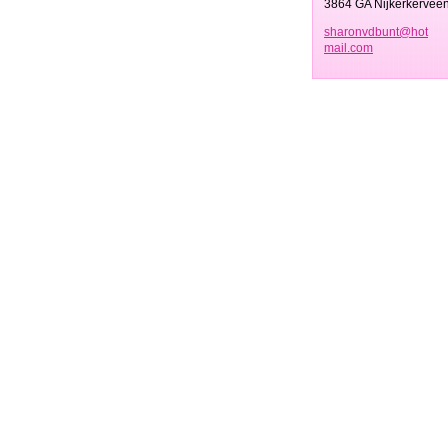
3864 GA Nijkerkervee
sharonvd
bunt@hot
mail.com