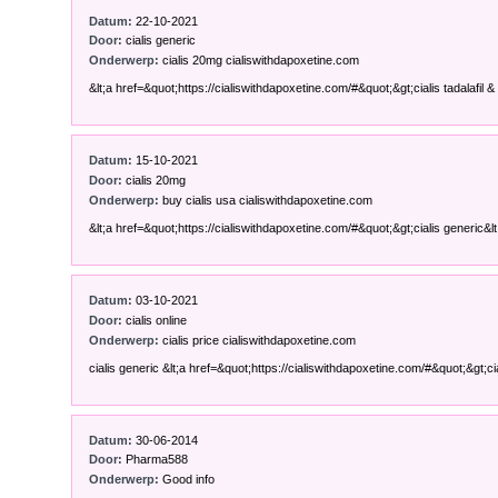
Datum:
22-10-2021
Door:
cialis generic
Onderwerp:
cialis 20mg cialiswithdapoxetine.com
&lt;a href=&quot;https://cialiswithdapoxetine.com/#&quot;&gt;cialis tadalafil & d
Datum:
15-10-2021
Door:
cialis 20mg
Onderwerp:
buy cialis usa cialiswithdapoxetine.com
&lt;a href=&quot;https://cialiswithdapoxetine.com/#&quot;&gt;cialis generic&lt;/
Datum:
03-10-2021
Door:
cialis online
Onderwerp:
cialis price cialiswithdapoxetine.com
cialis generic &lt;a href=&quot;https://cialiswithdapoxetine.com/#&quot;&gt;cia
Datum:
30-06-2014
Door:
Pharma588
Onderwerp:
Good info