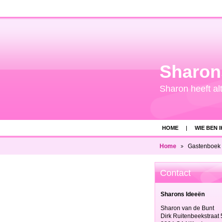
Sharon
Sharon heeft alt
HOME
WIE BEN I
ONS TEAM
VE
Home
Gastenboek
Contact
Sharons Ideeën
Sharon van de Bunt
Dirk Ruitenbeekstraat 