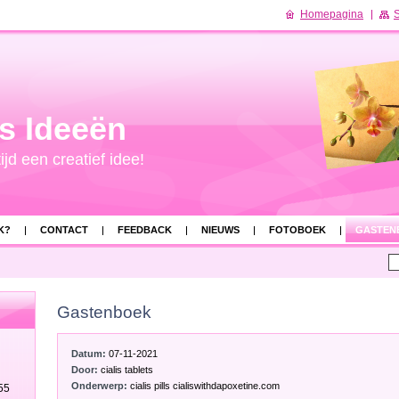
Homepagina
S
s Ideeën
ijd een creatief idee!
K?
CONTACT
FEEDBACK
NIEUWS
FOTOBOEK
GASTEN
EL GESTELDE VRAGEN
Gastenboek
Datum:
07-11-2021
Door:
cialis tablets
Onderwerp:
cialis pills cialiswithdapoxetine.com
55