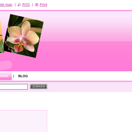
ite map
RSS
Print
BOEK
BLOG